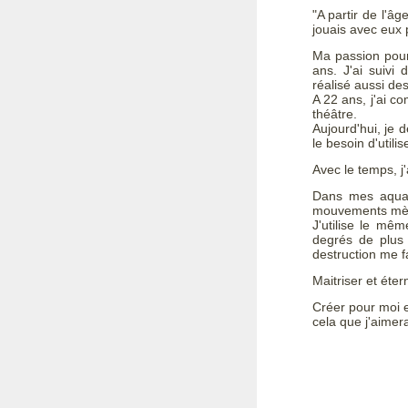
"A partir de l'â
jouais avec eux 
Ma passion pour 
ans. J'ai suivi
réalisé aussi de
A 22 ans, j'ai c
théâtre.
Aujourd'hui, je 
le besoin d'util
Avec le temps, j
Dans mes aquare
mouvements mène
J'utilise le mê
degrés de plus e
destruction me f
Maitriser et éter
Créer pour moi e
cela que j'aimer