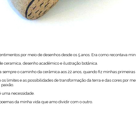
ntimentos por meio de desenhos desde os 5 anos. Era como recontava minha
 de ceramica, desenho acadêmico e ilustração botânica.
ara sempre o caminho da cerâmica aos 22 anos, quando fiz minhas primeiras
s limites e as possibilidades de transformação da terra e das cores por mei
 paixão.
 é uma necessidade.
poemas da minha vida que amo dividir com o outro.