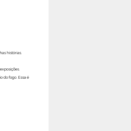
s histórias.
 exposições.
o do fogo. Essa é