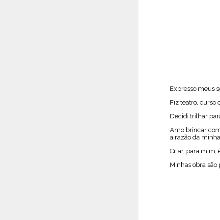
Expresso meus se
Fiz teatro, curso
Decidi trilhar p
Amo brincar com o
a razão da minha
Criar, para mim,
Minhas obra são 