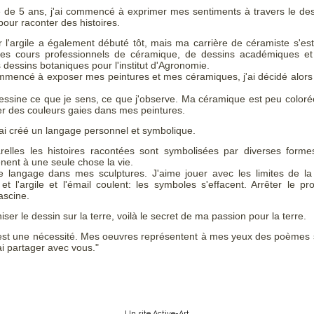
ge de 5 ans, j'ai commencé à exprimer mes sentiments à travers le dess
pour raconter des histoires.
l'argile a également débuté tôt, mais ma carrière de céramiste s'est
 des cours professionnels de céramique, de dessins académiques et 
s dessins botaniques pour l'institut d'Agronomie.
ommencé à exposer mes peintures et mes céramiques, j'ai décidé alor
dessine ce que je sens, ce que j'observe. Ma céramique est peu coloré
iser des couleurs gaies dans mes peintures.
'ai créé un langage personnel et symbolique.
lles les histoires racontées sont symbolisées par diverses forme
nt à une seule chose la vie.
me langage dans mes sculptures. J'aime jouer avec les limites de la
t l'argile et l'émail coulent: les symboles s'effacent. Arrêter le p
ascine.
niser le dessin sur la terre, voilà le secret de ma passion pour la terre.
st une nécessité. Mes oeuvres représentent à mes yeux des poèmes su
ai partager avec vous."
Un site Active-Art